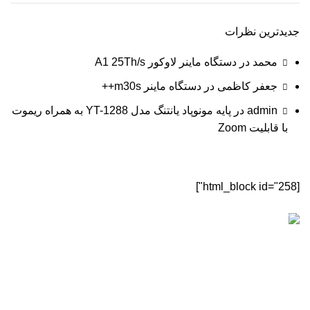
جدیدترین نظرات
محمد
در
دستگاه ماينر لاوکور A1 25Th/s
جعفر کاظمی
در
دستگاه ماینر m30s++
admin
در
پایه مونوپاد یانتنگ مدل YT-1288 به همراه ریموت
با قابلیت Zoom
[html_block id="258"]
[sc name="sectigo" ][/sc]