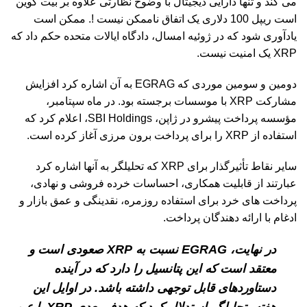
می کند و تنها دارایی دیجیتال با وضوح نظارتی علاوه بر بیت کوین
است ریپل 100 دلاری یک اتفاق ناممکن نیست !. ممکن است
یادآوری شود که در ژوئیه امسال، دادگاه ایالات متحده حکم داد که
XRP یک امنیت نیست.
دومین و سومین موردی که EGRAG به آن اشاره کرد افزایش
مشارکت XRP با موسسات برجسته بود. در ماه سپتامبر،
مؤسسه پرداخت پیشرو در ژاپن، SBI Holdings، اعلام کرد که
استفاده از XRP را برای پرداخت برون مرزی آغاز کرده است.
سایر نقاط تأثیرگذار برای XRP که تحلیلگر به آنها اشاره کرد
عبارتند از قابلیت همکاری، احساسات خرده فروشی و نهادی،
پرداخت های خرد برای استفاده روزمره، نقدینگی و عمق بازار و
ادغام با ارائه دهندگان پرداخت.
در نهایت، EGRAG نسبت به XRP صعودی است و
معتقد است که این پتانسیل را دارد که در آینده
دستاوردهای قابل توجهی داشته باشد. در اوایل این