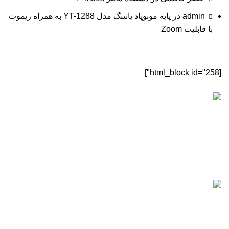
admin
در
پایه مونوپاد یانتنگ مدل YT-1288 به همراه ریموت
با قابلیت Zoom
[html_block id="258"]
[sc name="sectigo" ][/sc]
ماینرگانز
تمامی حقوق این سایت متعلق به
ماینرگانز
می‌باشد.