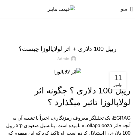
منو
,
,
اخبار
تحلیل ارز دیجیتال
ترید ارز های دیجیتال
ریپل 100 دلاری + اثر لولاپالوزا چیست؟
Admin
11
نوامبر
ریپل 100 دلاری ؟ چگونه اثر
لولاپالوزا تاثیر میگذارد ؟
EGRAG، یک تحلیلگر معروف رمزنگاری، اخیراً با تشبیه آن به
آنچه «اثر Lollapalooza» نامیده است، پتانسیل صعودی xrp ریپل
100 دلاری را استدلال کرده است. او تاکید کرد که این مفهوم که