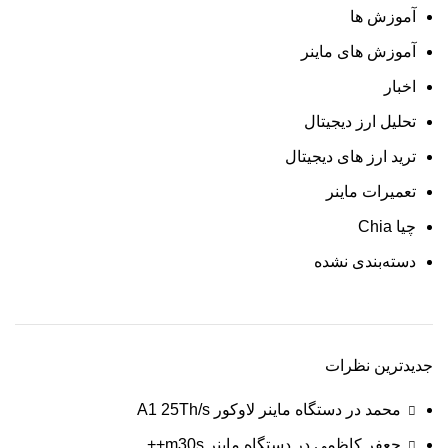
آموزش ها
آموزش های ماینر
اخبار
تحلیل ارز دیجیتال
ترید ارز های دیجیتال
تعمیرات ماینر
چیا Chia
دسته‌بندی نشده
جدیدترین نظرات
محمد
در
دستگاه ماينر لاوکور A1 25Th/s
جعفر کاظمی
در
دستگاه ماینر m30s++