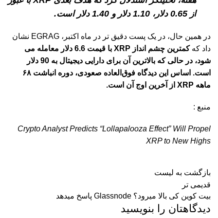
هفته، تحلیلگر استدلال کرد که هدف بعدی XRP با عبور
از 0.65 دلار، 1.10 دلار و 1.40 دلار است.
در همین حال، در یک پست دقیق تر در ماه اکتبر، EGRAG نشان
داد که
کمترین چشم انداز XRP با قیمت 6.6 دلار معامله می
شود، در حالی که بالاترین آن برای دارایی دیجیتال به 90 دلار
است. اساس این دیدگاه فوق‌العاده صعودی، دوره انباشت ۶۸
ماهه XRP از آخرین اوج آن است.
منبع :
Crypto Analyst Predicts “Lollapalooza Effect” Will Propel
XRP to New Highs
بازگشت به لیست
قدیمی تر
بیت کوین کی بالا میرود؟ Glassnode پاسخ میدهد
دیدگاهتان را بنویسید