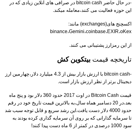
-در حال حاضر bitcoin cash در صرافی های آنلاین زیادی که در
این حوزه فعالیت می کنند،معامله میکند.
اکسچنج های(exchanges) مانند:
binance،Gemini،coinbase،EXIR،oKex
از این رمزارز پشتیبانی می کنند.
تاریخچه قیمت
بیتکوین کش
-bitcoin cash با ارزش بازار بیش از 4.3 میلیارد دلار،چهارمین ارز
دیجیتال برتر از نظر ارزش بازار است.
قیمت Bitcoin Cash در اوت 2017 حدود 360 دلار بود و پنج ماه
بعد،در 20 دسامبر هماه سال،به بالاترین قیمت تاریخ خود در رقم
حدود 4000 دلار دست یافت.این رشد سریع و قابل توجه سبب شد
تا سرمایه گذارانی که بر روی آن سرمایه گذاری کرده بودند به
سود 1000 درصدی در کمتر از 6 ماه دست پیدا کنند!