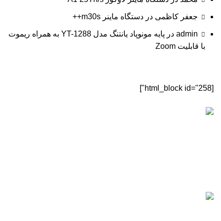
جعفر کاظمی
در
دستگاه ماینر m30s++
admin
در
پایه مونوپاد یانتنگ مدل YT-1288 به همراه ریموت
با قابلیت Zoom
[html_block id="258"]
[sc name="sectigo" ][/sc]
ماینرگانز
تمامی حقوق این سایت متعلق به
ماینرگانز
می‌باشد.