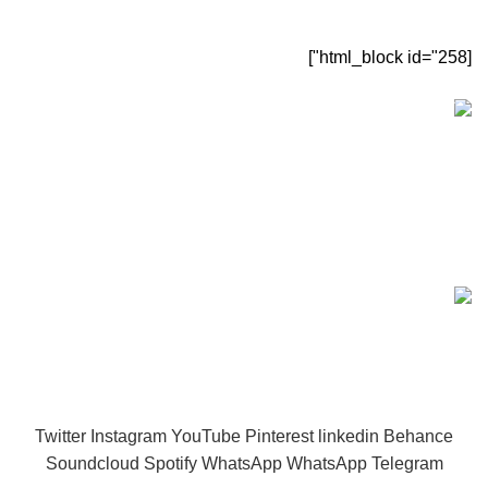
[html_block id="258"]
[sc name="sectigo" ][/sc]
ماینرگانز
تمامی حقوق این سایت متعلق به
ماینرگانز
می‌باشد.
مشاوره و سوال
09905605910
و
09124848975
Twitter
Instagram
YouTube
Pinterest
linkedin
Behance
Soundcloud
Spotify
WhatsApp
WhatsApp
Telegram