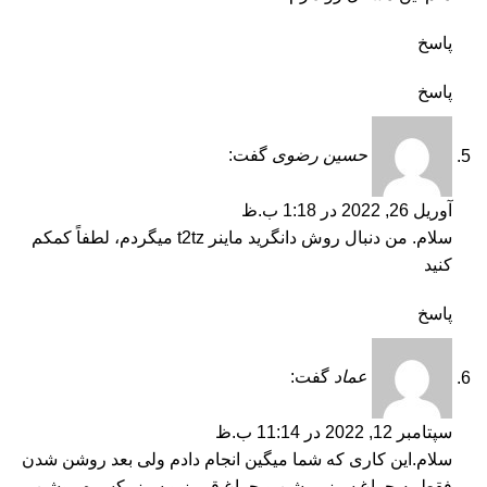
پاسخ
پاسخ
حسین رضوی
گفت:
آوریل 26, 2022 در 1:18 ب.ظ
سلام. من دنبال روش دانگرید ماینر t2tz میگردم، لطفاً کمکم
کنید
پاسخ
عماد
گفت:
سپتامبر 12, 2022 در 11:14 ب.ظ
سلام.این کاری که شما میگین انجام دادم ولی بعد روشن شدن
فقط یه چراغ سبز روشن و چراغ قرمز و سبز یکسره روشن