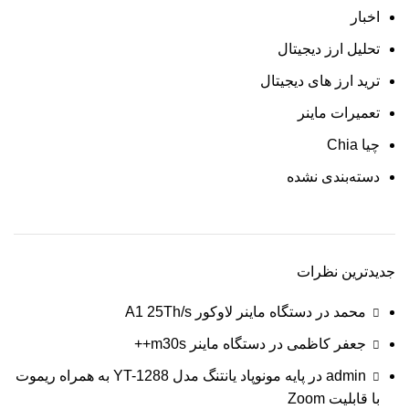
اخبار
تحلیل ارز دیجیتال
ترید ارز های دیجیتال
تعمیرات ماینر
چیا Chia
دسته‌بندی نشده
جدیدترین نظرات
محمد
در
دستگاه ماينر لاوکور A1 25Th/s
جعفر کاظمی
در
دستگاه ماینر m30s++
admin
در
پایه مونوپاد یانتنگ مدل YT-1288 به همراه ریموت
با قابلیت Zoom