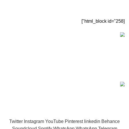
[html_block id="258"]
[sc name="sectigo" ][/sc]
ماینرگانز
تمامی حقوق این سایت متعلق به
ماینرگانز
می‌باشد.
مشاوره و سوال
09905605910
و
09124848975
Twitter
Instagram
YouTube
Pinterest
linkedin
Behance
Soundcloud
Spotify
WhatsApp
WhatsApp
Telegram