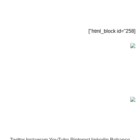
[html_block id="258"]
[sc name="sectigo" ][/sc]
ماینرگانز
تمامی حقوق این سایت متعلق به
ماینرگانز
می‌باشد.
مشاوره و سوال
09905605910
و
09124848975
Twitter
Instagram
YouTube
Pinterest
linkedin
Behance