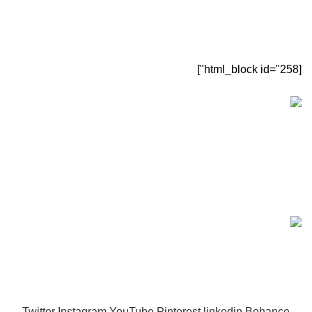
[html_block id="258"]
[sc name="sectigo" ][/sc]
ماینرگانز
تمامی حقوق این سایت متعلق به
ماینرگانز
می‌باشد.
مشاوره و سوال
09905605910
و
09124848975
Twitter
Instagram
YouTube
Pinterest
linkedin
Behance